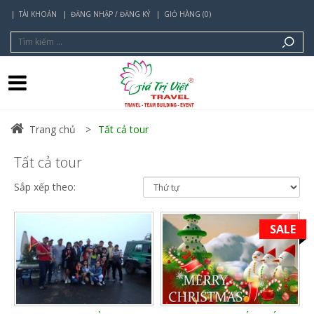
TÀI KHOẢN
ĐĂNG NHẬP / ĐĂNG KÝ
GIỎ HÀNG (0)
Trang chủ
Tất cả tour
Tất cả tour
Sắp xếp theo:
SALE