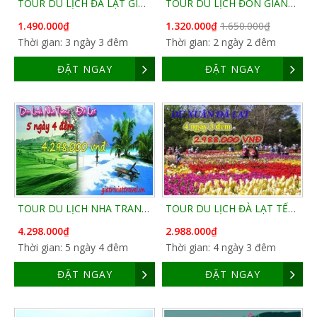
TOUR DU LỊCH ĐÀ LẠT GIÁ RẺ 3 NGÀY 3 ĐÊM
TOUR DU LỊCH ĐÓN GIÁNG SINH CAO NGUYÊN ĐÀ LẠT
1.490.000₫
1.320.000₫
1.650.000₫
Thời gian: 3 ngày 3 đêm
Thời gian: 2 ngày 2 đêm
ĐẶT NGAY
ĐẶT NGAY
TOUR DU LỊCH NHA TRANG - ĐÀ LẠT TẾT TÂN SỬU
TOUR DU LỊCH ĐÀ LẠT TẾT TÂN SỬU 4 NGÀY 3 ĐÊM
4.298.000₫
2.988.000₫
Thời gian: 5 ngày 4 đêm
Thời gian: 4 ngày 3 đêm
ĐẶT NGAY
ĐẶT NGAY