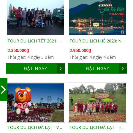
TOUR DU LỊCH TẾT 2021: ĐÀ LẠT 4 NGÀY 3 ĐÊM
TOUR DU LỊCH HÈ 2020: NHA TRANG – ĐÀ LẠT 4 NGÀY 4 ĐÊM
2.350.000₫
2.950.000₫
Thời gian: 4 ngày 3 đêm
Thời gian: 4 ngày 4 đêm
ĐẶT NGAY
ĐẶT NGAY
TOUR DU LỊCH ĐÀ LẠT - VƯỜN HOA - THUNG LŨNG TÌNH YÊU - LANGBIANG - DINH BẢO ĐẠI
TOUR DU LỊCH ĐÀ LẠT - HÈ QUYẾN RŨ TRÊN CAO NGUYÊN LANGBIANG