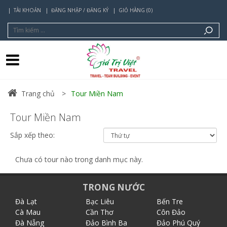
TÀI KHOẢN
ĐĂNG NHẬP / ĐĂNG KÝ
GIỎ HÀNG (0)
Trang chủ
Tour Miền Nam
Tour Miền Nam
Sắp xếp theo:
Chưa có tour nào trong danh mục này.
TRONG NƯỚC
Đà Lạt
Bạc Liêu
Bến Tre
Cà Mau
Cần Thơ
Côn Đảo
Đà Nẵng
Đảo Bình Ba
Đảo Phú Quý