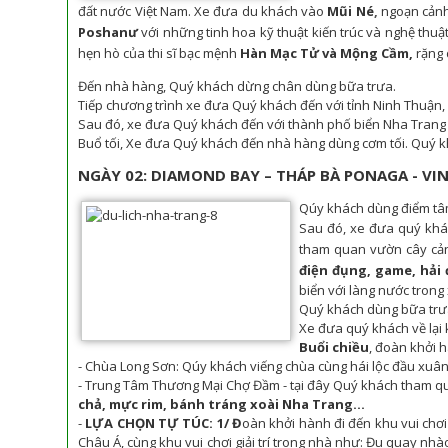
đất nước Việt Nam.
Xe đưa du khách vào
Mũi Né
,
ngoạn cản
Poshanư
với những tinh hoa kỹ thuật kiến trúc và nghệ thuật
hẹn hò của thi sĩ bạc mệnh
Hàn Mạc Tử và Mộng Cầm,
rặng
Đến nhà hàng, Quý khách dừng chân dùng bữa trưa.
Tiếp chương trình xe đưa Quý khách đến với tỉnh Ninh Thuận,
Sau đó, xe đưa Quý khách đến với thành phố biển Nha Trang 
Buổ tối, Xe đưa Quý khách đến nhà hàng dùng cơm tối. Quý kh
NGÀY 02: DIAMOND BAY – THÁP BÀ PONAGA - VINP
Qúy khách dùng điểm tâ
Sau đó, xe đưa quý khá
tham quan vườn cây cảnh
điện đụng, game, hải 
biển với làng nước trong 
Quý khách dùng bữa trưa 
Xe đưa quý khách về lại 
Buổi chiều
, đoàn khởi 
- Chùa Long Sơn: Qúy khách viếng chùa cùng hái lộc đầu xuân
- Trung Tâm Thương Mại Chợ Đầm - tại đây Quý khách tham q
chả, mực rim, bánh tráng xoài Nha Trang...
-
LỰA CHỌN TỰ TÚC: 1/ Đ
oàn khởi hành đi đến khu vui chơi 
Châu Á, cùng khu vui chơi giải trí trong nhà như: Đu quay nhà