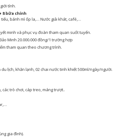
iới tính.
+ 8 bữa chính
iếu, bánh mì ốp la,… Nước giải khát, café,…
uyết minh và phục vụ đoàn tham quan suốt tuyến.
 Bảo Minh 20.000.000 đồng/1 trường hợp
điểm tham quan theo chương trình.
du lịch, khăn lạnh, 02 chai nước tinh khiết 500ml/ngày/người.
 các trò chơi, cáp treo, máng trượt..
ar,…
ùng gia đình).