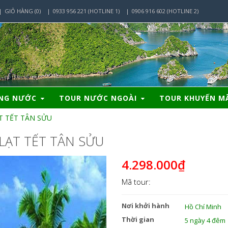
GIỎ HÀNG (0)
0933 956 221 (HOTLINE 1)
0906 916 602 (HOTLINE 2)
ONG NƯỚC
TOUR NƯỚC NGOÀI
TOUR KHUYẾN M
T TẾT TÂN SỬU
LẠT TẾT TÂN SỬU
4.298.000₫
Mã tour:
Nơi khởi hành
Hồ Chí Minh
Thời gian
5 ngày 4 đêm