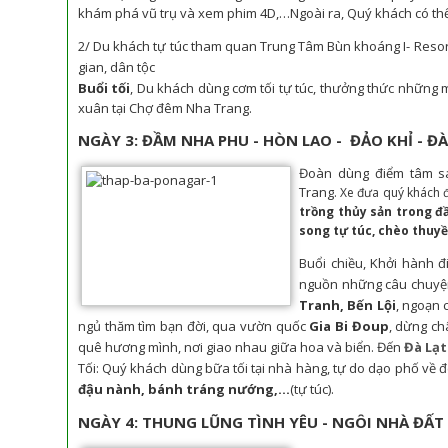
khám phá vũ trụ và xem phim 4D,…Ngoài ra, Quý khách có thể tắ
2/
Du khách tự túc tham quan Trung Tâm Bùn khoáng I- Resor
gian, dân tộc
Buổi tối
,
Du khách dùng cơm tối tự túc, thưởng thức những
xuân tại Chợ đêm Nha Trang.
NGÀY 3: ĐẦM NHA PHU - HÒN LAO - ĐẢO KHỈ - ĐÀ
Đoàn dùng điểm tâm sá
Trang.
Xe đưa quý khách 
trồng thủy sản trong đ
song tự túc, chèo thuyề
Buổi chiều,
Khởi hành đ
nguồn những câu chuyện
Tranh, Bến Lội
, ngoạn 
ngủ thăm tìm bạn đời, qua vườn quốc
Gia Bi Đoup
, dừng ch
quê hương mình, nơi giao nhau giữa hoa và biển. Đến
Đà Lạt
Tối: Quý khách dùng bữa tối tại nhà hàng, tự do dạo phố về 
đậu nành, bánh tráng nướng,...
(tự túc)
.
NGÀY 4: THUNG LŨNG TÌNH YÊU - NGÔI NHÀ ĐẤT 