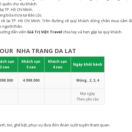
hó quên cho du khách.
ại TP. Hồ Chí Minh.
g bữa trưa tại Bảo Lộc.
h về lại TP. Hồ Chí Minh. Trên đường về quý khách dừng chân mua sắm đ
 người thân.
 hướng dẫn viên
Giá Trị Việt Travel
chia tay và hẹn gặp lại quý khách.
TOUR NHA TRANG
DA LAT
ách sạn
Khách sạn
Khách sạn
Ngày khởi hành
2 sao
3 sao
4 sao
398.000
4.998.000
Mùng , 2, 3, 4
Mọi ngày
Theo yêu cầu
y lạnh, tivi, ghế bật, phục vụ đưa đón đoàn suốt tuyến tham quan.