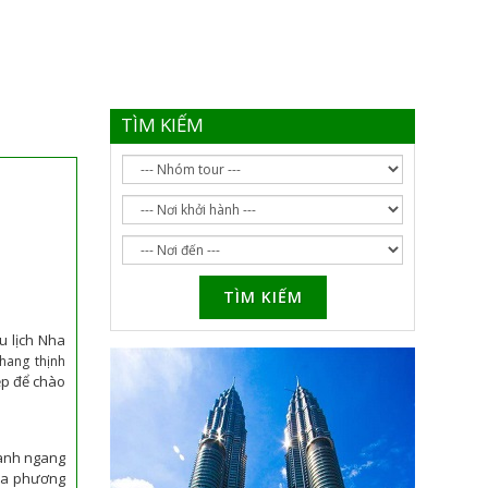
TÌM KIẾM
TÌM KIẾM
u lịch Nha
hang thịnh
ẹp để chào
danh ngang
địa phương