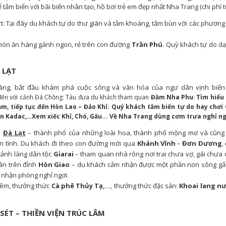
m biển với bãi biển nhân tạo, hồ bơi trẻ em đẹp nhất Nha Trang (chi phí t
t: Tại đây du khách tự do thư giãn và tắm khoáng, tắm bùn với các phươn
 món ăn hàng gánh ngon, rẻ trên con đường
Trần Phú
.
Quý khách tự do dạ
 LẠT
ng, bắt đầu khám phá cuộc sống và văn hóa của ngư dân vịnh biển
đến với cảnh Đá Chồng: Tàu đưa du khách tham quan
Đầm Nha Phu
:
Tìm hiểu
ầm, tiếp tục đến Hòn Lao – Đảo Khỉ: Quý khách tắm biển tự do hay chơi
n Kadac,…Xem xiếc Khỉ, Chó, Gấu... Về Nha Trang dùng cơm trưa nghỉ ng
i
Đà Lạt
– thành phố của những loài hoa, thành phố mộng mơ và cũng l
 tình. Du khách đi theo con đường mới qua
Khánh Vĩnh - Đơn Dương
,
cảnh làng dân tộc
Giarai
– tham quan nhà rông nơi trai chưa vợ, gái chưa
ân trên đỉnh
Hòn Giao
– du khách cảm nhận được một phần non sông gấ
nhận phòng nghỉ ngơi.
đêm,
thưởng thức
Cà phê Thủy Tạ,
…, thưởng thức đặc sản:
Khoai lang n
SÉT – THIỀN VIỆN TRÚC LÂM