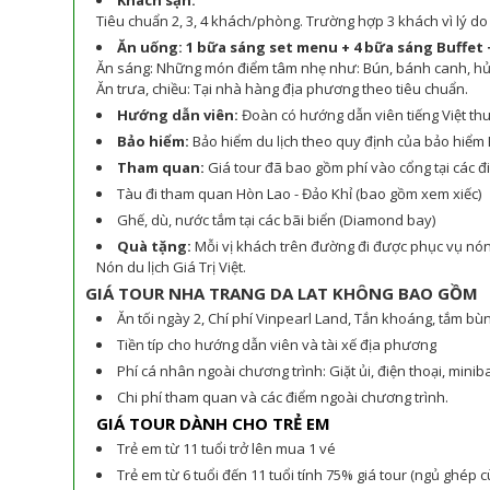
Khách sạn:
Tiêu chuẩn 2, 3, 4 khách/phòng. Trường hợp 3 khách vì lý do g
Ăn uống: 1 bữa sáng set menu + 4 bữa sáng Buffet 
Ăn sáng: Những món điểm tâm nhẹ như: Bún, bánh canh, hủ t
Ăn trưa, chiều: Tại nhà hàng địa phương theo tiêu chuẩn.
Hướng dẫn viên:
Đoàn có hướng dẫn viên tiếng Việt th
Bảo hiểm:
Bảo hiểm du lịch theo quy định của bảo hiểm
Tham quan:
Giá tour đã bao gồm phí vào cổng tại các 
Tàu đi tham quan Hòn Lao - Đảo Khỉ (bao gồm xem xiếc)
Ghế, dù, nước tắm tại các bãi biển (Diamond bay)
Quà tặng:
Mỗi vị khách trên đường đi được phục vụ nón 
Nón du lịch Giá Trị Việt.
GIÁ TOUR NHA TRANG DA LAT KHÔNG BAO GỒM
Ăn tối ngày 2, Chí phí Vinpearl Land, Tắn khoáng, tắm bùn,
Tiền típ cho hướng dẫn viên và tài xế địa phương
Phí cá nhân ngoài chương trình: Giặt ủi, điện thoại, minib
Chi phí tham quan và các điểm ngoài chương trình.
GIÁ TOUR DÀNH CHO TRẺ EM
Trẻ em từ 11 tuổi trở lên mua 1 vé
Trẻ em từ 6 tuổi đến 11 tuổi tính 75% giá tour (ngủ ghép c