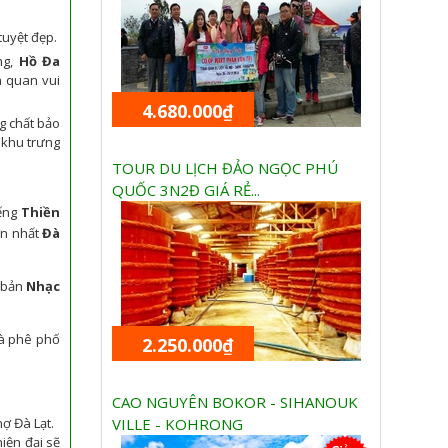
tuyệt đẹp.
ng,
Hồ Đa
m quan vui
4.680.000₫
g chất bảo
 khu trưng
TOUR DU LỊCH ĐẢO NGỌC PHÚ
QUỐC 3N2Đ GIÁ RẺ...
iếng
Thiền
ớn nhất
Đà
c bản
Nhạc
cà phê phố
2.250.000₫
CAO NGUYÊN BOKOR - SIHANOUK
ợ Đà Lạt.
VILLE - KOHRONG
iện đại sẽ