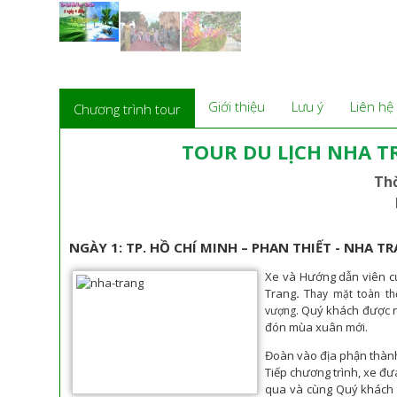
Giới thiệu
Lưu ý
Liên hệ
Chương trình tour
TOUR DU LỊCH NHA T
Thờ
NGÀY 1: TP. HỒ CHÍ MINH – PHAN THIẾT - NHA T
Xe và Hướng dẫn viên 
Trang
.
T
hay mặt toàn th
Quý khách được ng
vượng.
đón mùa xuân mới.
Đoàn vào địa phận thành
Tiếp chương trình, xe đ
qua và cùng Quý khách t