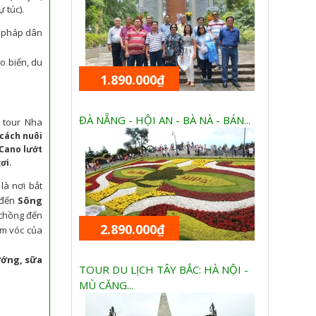
ự túc).
g pháp dân
o biển, du
1.890.000₫
ĐÀ NẴNG - HỘI AN - BÀ NÀ - BÁN...
 tour Nha
 cách nuôi
 Cano lướt
ơi.
à nơi bắt
 đến
Sông
 chồng đến
2.890.000₫
m vóc của
ướng, sữa
TOUR DU LỊCH TÂY BẮC: HÀ NỘI -
MÙ CĂNG...