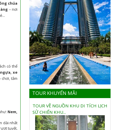
công chúa
oàng
– nơi
...
ách có thể
 ngựa, xe
 chơi, tắm
TOUR KHUYẾN MÃI
TOUR VỀ NGUỒN KHU DI TÍCH LỊCH
 như:
Nem,
SỬ CHIẾN KHU...
ển dài nhất
rượt tuyết,