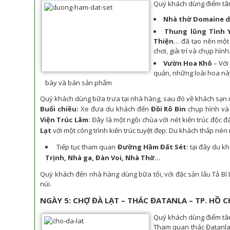
Quý khách dùng điểm tâm
Nhà thờ Domaine d
Thung lũng Tình 
Thiện
… đã tạo nên một 
chơi, giải trí và chụp hình
Vườn Hoa Khô
– Với
quản, những loài hoa nà
bày và bán sản phẩm
Quý khách dùng bữa trưa tại nhà hàng, sau đó về khách sạn n
Buổi chiều:
Xe đưa du khách đến
Đồi Rô Bin
chụp hình v
Viện Trúc Lâm
:
Đây là một ngôi chùa với nét kiến trúc độc đ
Lạt
với một công trình kiến trúc tuyệt đẹp: Du khách thắp né
Tiếp tục tham quan
Đường Hầm Đất Sét
:
tại đây du kh
Trịnh, Nhà ga, Đàn Voi, Nhà Thờ...
Quý khách đến nhà hàng dùng bữa tối, với đặc sản lẩu Tả Bí 
núi.
NGÀY 5: CHỢ ĐÀ LẠT – THÁC ĐATANLA – TP. HỒ C
Quý khách dùng điểm tâm
Tham quan thác Đatanla 