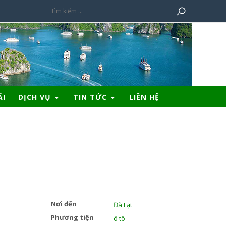
ÃI
DỊCH VỤ
TIN TỨC
LIÊN HỆ
Nơi đến
Đà Lạt
Phương tiện
ô tô