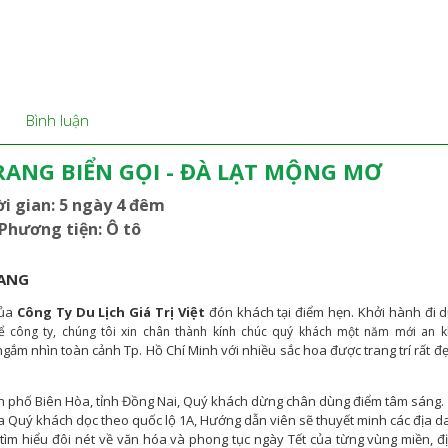
Bình luận
RANG BIỂN GỌI - ĐÀ LẠT MỘNG MƠ
i gian: 5 ngày 4 đêm
Phương tiện: Ô tô
RANG
của
Công Ty Du Lịch Giá Trị Việt
đón khách tại điểm hẹn. Khởi hành đi
d
ể công ty, chúng tôi xin chân thành kính chúc quý khách một năm mới an k
ắm nhìn toàn cảnh Tp. Hồ Chí Minh với nhiều sắc hoa được trang trí rất đ
 phố Biên Hòa, tỉnh Đồng Nai, Quý khách dừng chân dùng điểm tâm sáng.
ưa Quý khách dọc theo quốc lộ 1A, Hướng dẫn viên sẽ thuyết minh các địa 
ìm hiểu đôi nét về văn hóa và phong tục ngày Tết của từng vùng miền, 