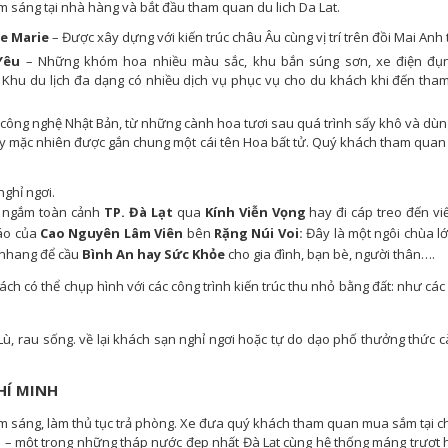
 sáng tại nhà hàng và bắt đầu tham quan du lich Da Lat.
e Marie
– Được xây dựng với kiến trúc châu Âu cùng vị trí trên đồi Mai Anh 
Yêu
– Những khóm hoa nhiều màu sắc, khu bắn súng sơn, xe điện đụ
Khu du lịch đa dạng có nhiều dịch vụ phục vụ cho du khách khi đến tha
.
 công nghệ Nhật Bản, từ những cành hoa tươi sau quá trình sấy khô và dùn
y mặc nhiên được gắn chung một cái tên Hoa bất tử. Quý khách tham quan
ghỉ ngơi.
à ngắm toàn cảnh
TP. Đà Lạt
qua
Kính Viễn Vọng
hay đi cáp treo đến v
áo của
Cao Nguyên Lâm Viên
bên
Rặng Núi Voi
:
Đây là một ngôi chùa l
n nhang để cầu
Bình An hay Sức Khỏe
cho gia đình, bạn bè, người thân….
ách có thể chụp hình với các công trình kiến trúc thu nhỏ bằng đất: như cá
Lù, rau sống. về lại khách sạn nghỉ ngơi hoặc tự do dạo phố thưởng thức 
HÍ MINH
 sáng, làm thủ tục trả phòng. Xe đưa quý khách tham quan mua sắm tại ch
– một trong những tháp nước đẹp nhất Đà Lạt cùng hệ thống máng trượt h