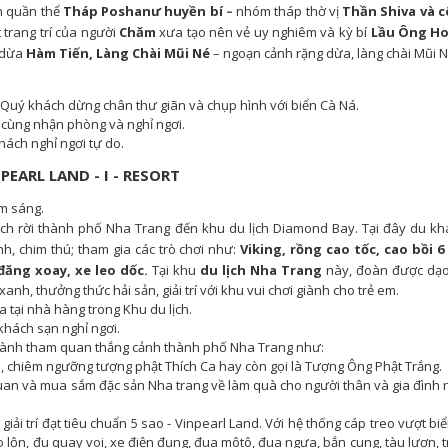
h quần thể
Tháp Poshanư huyền bí
–
nhóm tháp thờ vị
Thần Shiva và 
 trang trí của
người
Chăm
xưa tạo nên vẻ uy nghiêm và kỳ bí
Lầu Ông H
 dừa
Hàm Tiến, Làng Chài Mũi Né
– ngoạn cảnh rặng dừa, làng chài Mũi Né
 Quý khách dừng chân thư giãn và chụp hình với biển Cà Ná.
cùng nhận phòng và nghỉ ngơi.
ách nghỉ ngơi tự do.
EARL LAND - I - RESORT
m sáng.
ch rời thành phố Nha Trang đến khu du lịch Diamond Bay.
Tại đây du kh
, chim thú; tham gia các trò chơi như:
Viking, rồng cao tốc, cao bồi 6
đăng xoay, xe leo dốc
.
Tại khu
du lịch Nha Trang
này, đoàn được dạo
xanh, thưởng thức hải sản, giải trí với khu vui chơi giành cho trẻ em.
tại nhà hàng trong Khu du lịch.
khách sạn nghỉ ngơi.
hành tham quan thắng cảnh thành phố Nha Trang như:
, chiêm ngưỡng tượng phật Thích Ca hay còn gọi là Tượng Ông Phật Trắng.
uan và mua sắm đặc sản Nha trang về làm quà cho người thân và gia đình
giải trí đạt tiêu chuẩn 5 sao - Vinpearl Land. Với hệ thống cáp treo vượt bi
o lộn, đu quay voi, xe điện đụng, đua môtô, đua ngựa, bắn cung, tàu lượn, t