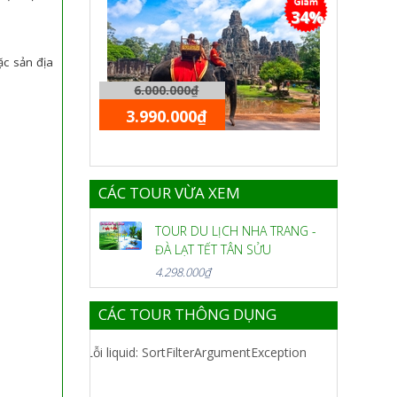
34%
ặc sản địa
6.000.000₫
3.990.000₫
CÁC TOUR VỪA XEM
TOUR DU LỊCH NHA TRANG -
ĐÀ LẠT TẾT TÂN SỬU
4.298.000₫
CÁC TOUR THÔNG DỤNG
Lỗi liquid: SortFilterArgumentException