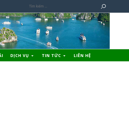
ÃI
DỊCH VỤ
TIN TỨC
LIÊN HỆ