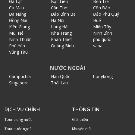
Đà Lạt
Bạc Liêu
Bến Tre
Cà Mau
Cần Thơ
Côn Đảo
Đà Nẵng
Đảo Bình Ba
Đảo Phú Quý
Đồng Nai
Hà Nội
Huế
Kiên Giang
Long Hải
Miền Tây
Mũi Né
Nha Trang
Ninh Bình
Ninh Thuận
Phan Thiết
phú quốc
Phú Yên
Quảng Bình
sapa
Vũng Tàu
NƯỚC NGOÀI
Campuchia
Hàn Quốc
hongkong
Singapore
Thái Lan
DỊCH VỤ CHÍNH
THÔNG TIN
Tour trong nước
Giới thiệu
Tour nước ngoài
Khuyến mãi