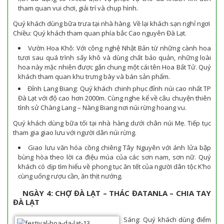
tham quan vui chơi, giải trí và chụp hình.
Quý khách dùng bữa trưa tại nhà hàng. Về lại khách sạn nghỉ ngơi
Chiều: Quý khách tham quan phía bắc Cao nguyên Đà Lạt.
Vườn Hoa Khô: Với công nghệ Nhật Bản từ những cành hoa
tươi sau quá trình sấy khô và dùng chất bảo quản, những loài
hoa này mặc nhiên được gắn chung một cái tên Hoa Bất Tử. Quý
khách tham quan khu trưng bày và bán sản phẩm.
Đỉnh Lang Biang: Quý khách chinh phục đỉnh núi cao nhất TP
Đà Lạt với độ cao hơn 2000m. Cùng nghe kể về câu chuyện thiên
tình sử Chàng Lang – Nàng Biang nơi núi rừng hoang vu.
Quý khách dùng bữa tối tại nhà hàng dưới chân núi Mẹ. Tiếp tục
tham gia giao lưu với người dân núi rừng.
Giao lưu văn hóa cồng chiêng Tây Nguyên với ánh lửa bập
bùng hòa theo lời ca điệu múa của các sơn nam, sơn nữ. Quý
khách có dịp tìm hiểu về phong tục ăn tết của người dân tộc K’ho
cùng uống rượu cần, ăn thịt nướng.
NGÀY 4: CHỢ ĐÀ LẠT – THÁC ĐATANLA – CHIA TAY
ĐÀ LẠT
Sáng: Quý khách dùng điểm