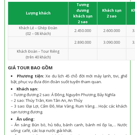
Tương
đương
Khách sạn
K
Lượng khách
khách sạn
2 sao
2 sao
Khách Lẻ – Ghép Đoàn
2.450.000
2.600.000
3
(02 – 08 khách)
2.890.000
3.090.000
3
Khách Đoàn – Tour Riêng
(trên 40 khách)
GIÁ TOUR BAO GỒM
Phương tiện:
Xe du lịch 45 chỗ đời mới máy lạnh, tivi, ghế
bật, phục vụ đưa đón đoàn suốt tuyến tham quan.
Khách sạn:
– Tương đương 2 sao: Á Đông, Nguyên Phương, Bảy Nghĩa
– 2 sao: Thúy Trân, Kim Tân An, An Thủy
– 3 sao: Đại Lợi, Cẩm Đô, Mai Vàng, Rum Vàng… Hoặc các khách
sạn tương đương.
Ăn uống:
– Ăn sáng: Bún bò, hủ tiếu, bánh canh, bánh mì ốp la,… Nước
uống: café, các loại nước giải khát.