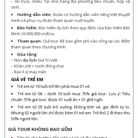
– Ăn trưa, chiều: Tại nhà hàng địa phương tiêu chuẩn, hợp vệ
sinh.
Hướng dẫn viên:
Đoàn có hướng dẫn viên tiếng Việt thuyết
minh và phục vụ đoàn tham quan suốt tuyến.
Bảo hiểm:
Bảo hiểm du lịch theo quy định của bảo hiểm Bảo
Minh 20.000.000 vnđ/vụ
Tham quan:
Giá tour đã bao gồm phí vào cổng tại các điểm
tham quan theo chương trình.
Qùa tặng:
– Nón
du lịch
Giá Trị Việt
– Khăn ướt + nước đóng chai
– Bao lì xì may mắn
GIÁ VÉ TRẺ EM
Trẻ em từ 10 tuổi trở lên phải mua 01 vé.
Trẻ em từ 06 – dưới 10 tuổi mua 75% giá tour.
Lưu ý:
Tiêu
chuẩn 75% giá tour: được 01 suất ăn + 01 ghế ngồi.
Trẻ em từ 05 tuổi trở xuống: không tính vé, gia đình tự lo.
Nhưng 02 người lớn chỉ được kèm 01 trẻ em. Trẻ thứ 2 đi theo thu
50% người lớn.
GIÁ TOUR KHÔNG BAO GỒM
Tiền típ cho hướng dẫn viên và tài xế địa phương.