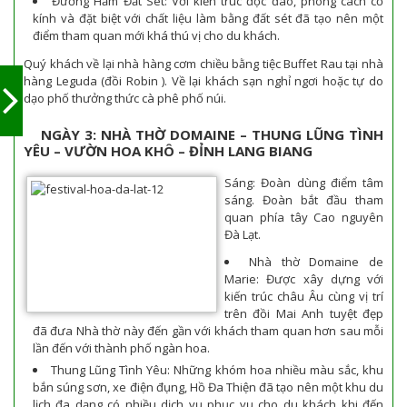
Đường Hầm Đất Sét: Với kiến trúc độc đáo, phong cách cổ
kính và đặt biệt với chất liệu làm bằng đất sét đã tạo nên một
điểm tham quan mới khá thú vị cho du khách.
Quý khách về lại nhà hàng cơm chiều bằng tiệc Buffet Rau tại nhà
hàng Leguda (đồi Robin ). Về lại khách sạn nghỉ ngơi hoặc tự do
dạo phố thưởng thức cà phê phố núi.
NGÀY 3: NHÀ THỜ DOMAINE – THUNG LŨNG TÌNH
YÊU – VƯỜN HOA KHÔ – ĐỈNH LANG BIANG
Sáng: Đoàn dùng điểm tâm
sáng. Đoàn bắt đầu tham
quan phía tây Cao nguyên
Đà Lạt.
Nhà thờ Domaine de
Marie: Được xây dựng với
kiến trúc châu Âu cùng vị trí
trên đồi Mai Anh tuyệt đẹp
đã đưa Nhà thờ này đến gần với khách tham quan hơn sau mỗi
lần đến với thành phố ngàn hoa.
Thung Lũng Tình Yêu: Những khóm hoa nhiều màu sắc, khu
bắn súng sơn, xe điện đụng, Hồ Đa Thiện đã tạo nên một khu du
lịch đa dạng có nhiều dịch vụ phục vụ cho du khách khi đến