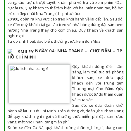
cung, tàu lượn, trượt tuyết, khám phá vũ trụ và xem phim 4D,…
Ngoài ra, Quý khách có thể tắm biển với bãi biển nhân tạo, hồ bơi
trẻ em đẹp nhất Nha Trang (chi phí tự túc).
20h00, đoàn ra khu vực cáp treo khởi hành về lại đất liền. Sau đó,
xe đón quý khách tại ga cáp treo về nhà hàng dùng đặc sản nem
nướng Nha Trang thay cho cơm chiều. Qúy khách về khách sạn
nghỉ ngơi.
Tự do sinh hoạt, dạo biển, thưởng thức kem Bốn Mùa.
NGÀY 04: NHA TRANG - CHỢ ĐẦM – TP.
HỒ CHÍ MINH
Qúy khách dùng điểm tâm
sáng, làm thủ tục trả phòng
khách sạn, xe đưa quý
khách đến với Trung tâm
Thương mại Chợ Đầm. Qúy
khách được tự do tham quan
và mua sắm.
Sau đó, xe đưa đoàn khởi
hành về lại TP. Hồ Chí Minh. Trên đường về, đoàn ghé Phan Rang
để quý khách nghỉ ngơi và thưởng thức miễn phí đặc sản rượu
vang, mật nho Phan Rang miễn phí.
Đoàn xe đến Cà Ná, quý khách dừng chân nghỉ ngơi, dùng cơm