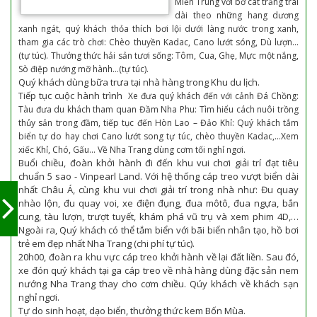
Miền Trung với bờ cát trắng trãi
dài theo những hang dương
xanh ngát, quý khách thỏa thích bơi lội dưới làng nước trong xanh,
tham gia các trò chơi: Chèo thuyền Kadac, Cano lướt sóng, Dù lượn…
(tự túc). Thưởng thức hải sản tươi sống: Tôm, Cua, Ghẹ, Mực một nắng,
Sò điệp nướng mỡ hành…(tự túc).
Quý khách dùng bữa trưa tại nhà hàng trong Khu du lịch.
Tiếp tục cuộc hành trình
Xe đưa quý khách đến với cảnh Đá Chồng:
Tàu đưa du khách tham quan Đầm Nha Phu: Tìm hiểu cách nuôi trồng
thủy sản trong đầm, tiếp tục đến Hòn Lao – Đảo Khỉ: Quý khách tắm
biển tự do hay chơi Cano lướt song tự túc, chèo thuyền Kadac,…Xem
xiếc Khỉ, Chó, Gấu... Về Nha Trang dùng cơm tối nghỉ ngơi.
Buổi chiều, đoàn khởi hành đi đến khu vui chơi giải trí đạt tiêu
chuẩn 5 sao - Vinpearl Land. Với hệ thống cáp treo vượt biển dài
nhất Châu Á, cùng khu vui chơi giải trí trong nhà như: Đu quay
nhào lộn, đu quay voi, xe điện đụng, đua môtô, đua ngựa, bắn
cung, tàu lượn, trượt tuyết, khám phá vũ trụ và xem phim 4D,…
Ngoài ra, Quý khách có thể tắm biển với bãi biển nhân tạo, hồ bơi
trẻ em đẹp nhất Nha Trang (chi phí tự túc).
20h00, đoàn ra khu vực cáp treo khởi hành về lại đất liền. Sau đó,
xe đón quý khách tại ga cáp treo về nhà hàng dùng đặc sản nem
nướng Nha Trang thay cho cơm chiều. Qúy khách về khách sạn
nghỉ ngơi.
Tự do sinh hoạt, dạo biển, thưởng thức kem Bốn Mùa.