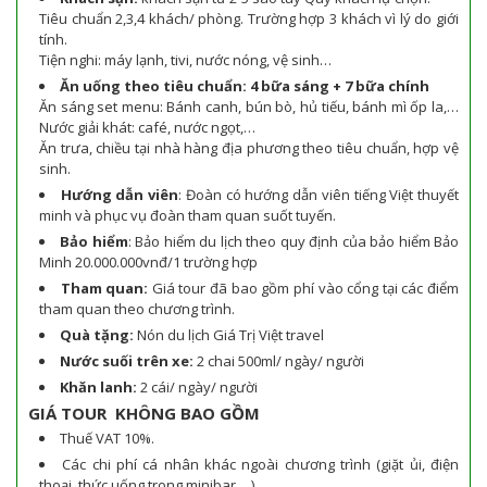
Tiêu chuẩn 2,3,4 khách/ phòng. Trường hợp 3 khách vì lý do giới
tính.
Tiện nghi: máy lạnh, tivi, nước nóng, vệ sinh…
Ăn uống theo tiêu chuẩn: 4 bữa sáng + 7 bữa chính
Ăn sáng set menu: Bánh canh, bún bò, hủ tiếu, bánh mì ốp la,…
Nước giải khát: café, nước ngọt,…
Ăn trưa, chiều tại nhà hàng địa phương theo tiêu chuẩn, hợp vệ
sinh.
Hướng dẫn viên
: Đoàn có hướng dẫn viên tiếng Việt thuyết
minh và phục vụ đoàn tham quan suốt tuyến.
Bảo hiểm
: Bảo hiểm du lịch theo quy định của bảo hiểm Bảo
Minh 20.000.000vnđ/1 trường hợp
Tham quan:
Giá tour đã bao gồm phí vào cổng tại các điểm
tham quan theo chương trình.
Quà tặng:
Nón du lịch Giá Trị Việt travel
Nước suối trên xe:
2 chai 500ml/ ngày/ người
Khăn lanh:
2 cái/ ngày/ người
GIÁ TOUR KHÔNG BAO GỒM
Thuế VAT 10%.
Các chi phí cá nhân khác ngoài chương trình (giặt ủi, điện
thoại, thức uống trong minibar,…)