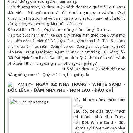
khách dừng chân dùng điểm tâm sáng.
Tiếp chương trình, xe đưa Quý khách dọc theo quốc lộ 1A, Hướng
dẫn viên sẽ thuyết minh các địa danh ngang qua và cùng Quý
khách tìm hiểu đôi nét về văn hóa và phong tục ngày Tết của từng
vùng miền, địa phương đất nước Việt Nam.
Đến với Bình Thuận, Quý khách dừng chân dùng bữa trưa.
Tiếp tục cuộc hành trình, Xe đưa quý khách men theo con đường mới
ven biển đến bãi biển Cà Ná quý khách ngắm cảnh biển Tiên Sa, dừng
chân chụp ảnh lưu niệm, đoàn theo con đường sân bay Cam Ranh để
vào Nha Trang. Quý khách ngắm những đụn cát trắng, KDL Sông Lô -
Sau đó, xe đưa Quý khách đến với thành
Bãi Dài, Vịnh Cam Ranh.
phố biển Nha Trang cùng nhận phòng và nghỉ ngơi.
Buổ tối, Xe đưa Quý khách đến nhà
hàng dùng cơm tối. Quý khách nghỉ ngơi tự do.
NGÀY 02: NHA TRANG - WHITE SAND -
DỐC LẾCH - ĐẦM NHA PHU - HÒN LAO - ĐẢO KHỈ
Qúy khách dùng điểm tâm
sáng.
Sau đó, xe đưa quý khách
rời thành phố Nha Trang
đến
KDL
White Sand – Dốc
Lếch
: Đây là bãi biển đẹp nhất