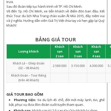
trưa.
Sau đó đoàn tiếp tục hành trình về TP. Hồ Chí Minh.
Về đến Tp. Hồ Chí Minh, xe tiễn khách về điểm đón ban đầu. Kết
thúc Tour du lịch Nha Trang chào xuân Ất Mùi 2015, đầy niềm vui
và ý nghĩa. Hướng dẫn viên Giá Trị Việt chia tay và hẹn gặp lại Quý
khách!
BẢNG GIÁ TOUR
Khách
Khách
Khách
Lượng khách
sạn
sạn
sạn
2 sao
3 sao
4 sao
Khách Lẻ – Ghép Đoàn
2.589.000
3.150.000
4.300.000
5.
(02 – 08 khách)
Khách Đoàn – Tour Riêng
(trên 40 khách)
GIÁ TOUR BAO GỒM
Phương tiện:
Xe du lịch 45 chỗ, đời mới máy lạnh, tivi, ghế
bật, phục vụ đưa đón đoàn suốt tuyến tham quan.
Khách sạn:
khách sạn từ 2-5 sao tùy Qúy khách lự chọn.