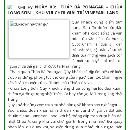
NGÀY 03: THÁP BÀ PONAGAR –
CHÙA
LONG SƠN – KHU VUI CHƠI GIẢI TRÍ VINPEARL LAND
Qúy khách dùng điểm tâm
sáng. Sau đó đoàn bắt đầu
khám phá cuộc sống và văn
hóa của
văn hóa của Vương
Quốc Cham Pa, qua lối kiến
trúc đặc sắc, độc đáo và sự kết
dính của những viên gạch còn
là một sự huyền bí mà con
tại Nha Trang.
người chưa thể giải thích được
- Tham quan Tháp Bà Ponagar: Qúy khách có dịp tìm hiểu về kiến
trúc xây dựng, phong tục thờ cúng của người dân tộc Chăm, nghe
kể về câu chuyện của vị Thánh mẫu Thiên Y A Na.
- Chùa Long Sơn: Qúy khách viếng chùa cùng hái lộc đầu xuân,
chiêm ngưỡng tượng phật Thích Ca hay còn gọi là Tượng Ông Phật
Trắng.
Quý khách dùng cơm trưa tại nhà hàng, về khách sạn nghỉ ngơi.
Buổi chiều, đoàn khởi hành đi đến khu vui chơi giải trí đạt tiêu
chuẩn 5 sao - Vinpearl Land. Với hệ thống cáp treo vượt biển dài
nhất Châu Á, cùng khu vui chơi giải trí trong nhà như: Đu quay
nhào lộn, đu quay voi, xe điện đụng, đua môtô, đua ngựa, bắn