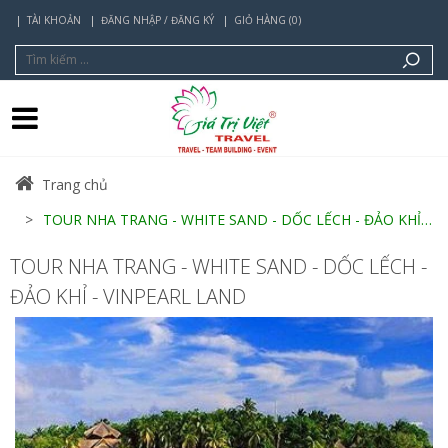
TÀI KHOẢN
ĐĂNG NHẬP / ĐĂNG KÝ
GIỎ HÀNG (0)
Trang chủ
TOUR NHA TRANG - WHITE SAND - DỐC LẾCH - ĐẢO KHỈ - VINPEARL LAND
TOUR NHA TRANG - WHITE SAND - DỐC LẾCH -
ĐẢO KHỈ - VINPEARL LAND