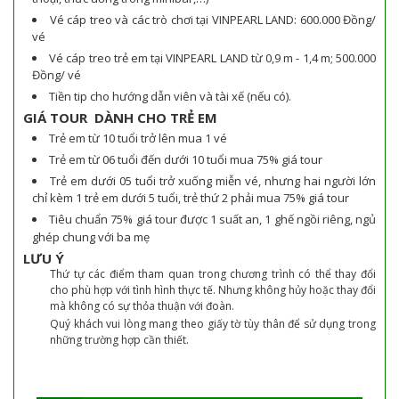
Vé cáp treo và các trò chơi tại VINPEARL LAND: 600.000 Đồng/
vé
Vé cáp treo trẻ em tại VINPEARL LAND từ 0,9 m - 1,4 m; 500.000
Đồng/ vé
Tiền tip cho hướng dẫn viên và tài xế (nếu có).
GIÁ TOUR DÀNH CHO TRẺ EM
Trẻ em từ 10 tuổi trở lên mua 1 vé
Trẻ em từ 06 tuổi đến dưới 10 tuổi mua 75% giá tour
Trẻ em dưới 05 tuổi trở xuống miễn vé, nhưng hai người lớn
chỉ kèm 1 trẻ em dưới 5 tuổi, trẻ thứ 2 phải mua 75% giá tour
Tiêu chuẩn 75% giá tour được 1 suất an, 1 ghế ngồi riêng, ngủ
ghép chung với ba mẹ
LƯU Ý
Thứ tự các điểm tham quan trong chương trình có thể thay đổi
cho phù hợp với tình hình thực tế. Nhưng không hủy hoặc thay đổi
mà không có sự thỏa thuận với đoàn.
Quý khách vui lòng mang theo giấy tờ tùy thân để sử dụng trong
những trường hợp cần thiết.