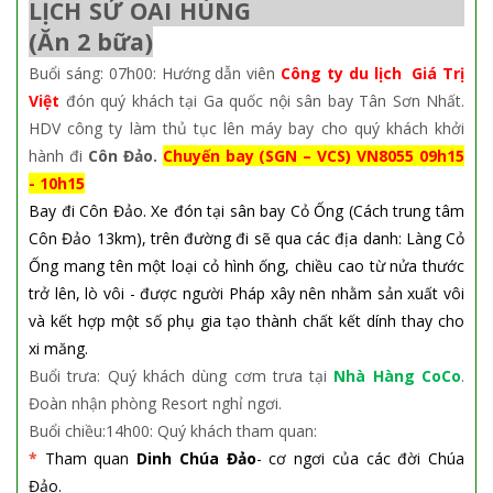
LỊCH SỬ OAI HÙNG
(Ăn 2 bữa)
Buổi sáng:
07h00:
Hướng dẫn viên
Công ty du lịch Giá Trị
Việt
đón quý khách tại Ga quốc nội sân bay Tân Sơn Nhất.
HDV công ty làm thủ tục lên máy bay cho quý khách khởi
hành đi
Côn Đảo.
Chuyến bay (SGN – VCS) VN8055 09h15
- 10h15
Bay đi Côn Đảo. Xe đón tại sân bay Cỏ Ống (Cách trung tâm
Côn Đảo 13km), trên đường đi sẽ qua các địa danh: Làng Cỏ
Ống mang tên một loại cỏ hình ống, chiều cao từ nửa thước
trở lên, lò vôi - được người Pháp xây nên nhằm sản xuất vôi
và kết hợp một số phụ gia tạo thành chất kết dính thay cho
xi măng.
Buổi trưa:
Quý khách dùng cơm trưa tại
Nhà Hàng CoCo
.
Đoàn nhận phòng Resort nghỉ ngơi.
Buổi chiều:14h00: Quý khách tham quan:
*
Tham quan
Dinh Chúa Đảo
- cơ ngơi của các đời Chúa
Đảo.