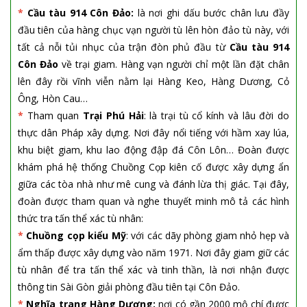
*
Cầu tàu 914 Côn Đảo:
là nơi ghi dấu bước chân lưu đầy
đầu tiên của hàng chục vạn người tù lên hòn đảo tù này, với
tất cả nỗi tủi nhục của trận đòn phủ đầu từ
Cầu tàu 914
Côn Đảo
về trại giam. Hàng vạn người chỉ một lần đặt chân
lên đây rồi vĩnh viễn nằm lại Hàng Keo, Hàng Dương, Cỏ
Ông, Hòn Cau…
*
Tham quan
Trại Phú Hải
: là trại tù cổ kính và lâu đời do
thực dân Pháp xây dựng. Nơi đây nổi tiếng với hầm xay lúa,
khu biệt giam, khu lao động đập đá Côn Lôn… Đoàn được
khám phá hệ thống Chuồng Cọp kiên cố được xây dựng ẩn
giữa các tòa nhà như mê cung và đánh lừa thị giác. Tại đây,
đoàn được tham quan và nghe thuyết minh mô tả các hình
thức tra tấn thể xác tù nhân:
*
Chuồng cọp kiểu Mỹ
: với các dãy phòng giam nhỏ hẹp và
ẩm thấp được xây dựng vào năm 1971. Nơi đây giam giữ các
tù nhân để tra tấn thể xác và tinh thần, là nơi nhận được
thông tin Sài Gòn giải phòng đầu tiên tại Côn Đảo.
*
Nghĩa trang Hàng Dương:
nơi có gần 2000 mộ chí được