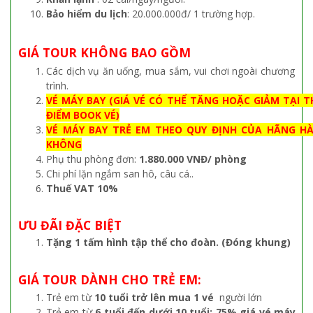
Bảo hiểm du lịch
: 20.000.000đ/ 1 trường hợp.
GIÁ TOUR KHÔNG BAO GỒM
Các dịch vụ ăn uống, mua sắm, vui chơi ngoài chương
trình.
VÉ MÁY BAY (GIÁ VÉ CÓ THỂ TĂNG HOẶC GIẢM TẠI T
ĐIỂM BOOK VÉ)
VÉ MÁY BAY TRẺ EM THEO QUY ĐỊNH CỦA HÃNG H
KHÔNG
Phụ thu phòng đơn:
1.880.000 VNĐ/ phòng
Chi phí lặn ngắm san hô, câu cá..
Thuế VAT 10%
ƯU ĐÃI ĐẶC BIỆT
Tặng 1 tấm hình tập thể cho đoàn. (Đóng khung)
GIÁ TOUR DÀNH CHO TRẺ EM:
Trẻ em từ
10 tuổi trở lên mua 1 vé
người lớn
Trẻ em từ
6 tuổi đến dưới 10 tuổi: 75% giá vé máy