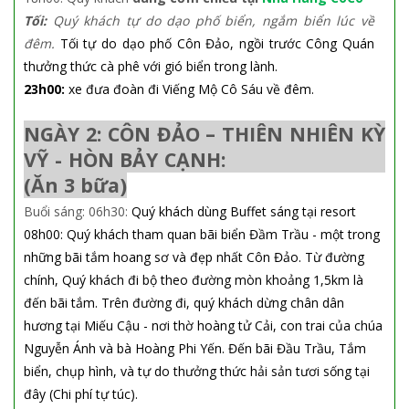
Tối:
Quý khách tự do dạo phố biển, ngắm biển lúc về
đêm.
Tối tự do dạo phố Côn Đảo, ngồi trước Công Quán
thưởng thức cà phê với gió biển trong lành.
23h00:
xe đưa đoàn đi Viếng Mộ Cô Sáu về đêm.
NGÀY 2: CÔN ĐẢO – THIÊN NHIÊN KỲ
VỸ - HÒN BẢY CẠNH:
(Ăn 3 bữa)
Buổi sáng:
06h30:
Quý khách dùng Buffet sáng tại resort
08h00: Quý khách tham quan bãi biển Đầm Trầu - một trong
những bãi tắm hoang sơ và đẹp nhất Côn Đảo. Từ đường
chính, Quý khách đi bộ theo đường mòn khoảng 1,5km là
đến bãi tắm. Trên đường đi, quý khách dừng chân dân
hương tại Miếu Cậu - nơi thờ hoàng tử Cải, con trai của chúa
Nguyễn Ánh và bà Hoàng Phi Yến. Đến bãi Đầu Trầu, Tắm
biển, chụp hình, và tự do thưởng thức hải sản tươi sống tại
đây (Chi phí tự túc).