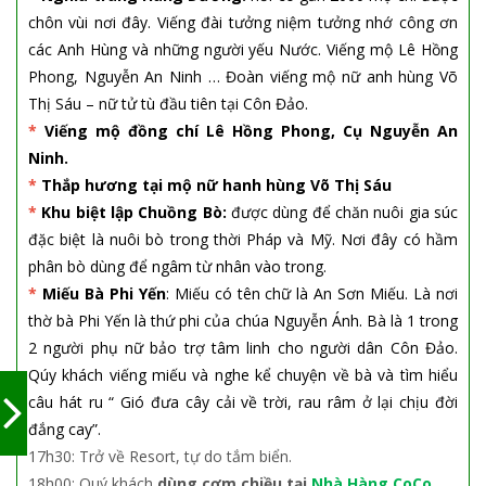
chôn vùi nơi đây. Viếng đài tưởng niệm tưởng nhớ công ơn
các Anh Hùng và những người yếu Nước. Viếng mộ Lê Hồng
Phong, Nguyễn An Ninh … Đoàn viếng mộ nữ anh hùng Võ
Thị Sáu – nữ tử tù đầu tiên tại Côn Đảo.
*
Viếng mộ đồng chí Lê Hồng Phong, Cụ Nguyễn An
Ninh.
*
Thắp hương tại mộ nữ hanh hùng Võ Thị Sáu
*
Khu biệt lập Chuồng Bò:
được dùng để chăn nuôi gia súc
đặc biệt là nuôi bò trong thời Pháp và Mỹ. Nơi đây có hầm
phân bò dùng để ngâm từ nhân vào trong.
*
Miếu Bà Phi Yến
: Miếu có tên chữ là An Sơn Miếu. Là nơi
thờ bà Phi Yến là thứ phi của chúa Nguyễn Ánh. Bà là 1 trong
2 người phụ nữ bảo trợ tâm linh cho người dân Côn Đảo.
Qúy khách viếng miếu và nghe kể chuyện về bà và tìm hiểu
câu hát ru “ Gió đưa cây cải về trời, rau râm ở lại chịu đời
đắng cay”.
17h30: Trở về Resort, tự do tắm biển.
18h00:
Quý khách
dùng cơm chiều tại
Nhà Hàng CoCo