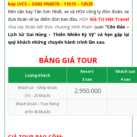
bay (VCS – SGN) VN8076 - 11h15 - 12h25
Đến sân bay Tân Sơn Nhất, xe và HDV công ty đón đoàn, xe
đưa đoàn về lại điểm đón ban đầu.
HDV
Giá Trị Việt Travel
chia tay đoàn kết thúc chương trình tham q
uan
“Côn Đảo –
Lịch Sử Oai Hùng – Thiên Nhiên Kỳ Vỹ” và hẹn gặp lại
quý khách những chuyến hành trình lần sau.
BẢ
NG GI
Á TOUR
Resort
Khách sạn
Lượng khách
3 sao
4 sao
Khách Lẻ – Ghép Đoàn
2.950.000
(15 – 20 khách)
Khách Đoàn – Tour Riêng
(trên 40 khách)