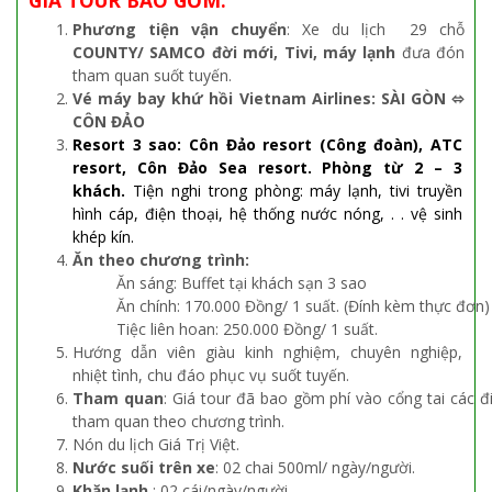
GIÁ TOUR BAO GỒM:
Phương tiện vận chuyển
: Xe du lịch 29 chỗ
COUNTY/ SAMCO đời mới, Tivi, máy lạnh
đưa đón
tham quan suốt tuyến.
Vé máy bay khứ hồi Vietnam Airlines: SÀI GÒN ⬄
CÔN ĐẢO
Resort 3 sao:
Côn Đảo resort (Công đoàn), ATC
resort, Côn Đảo Sea resort. Phòng từ 2 – 3
khách.
Tiện nghi trong phòng: máy lạnh, tivi truyền
hình cáp, điện thoại, hệ thống nước nóng, . . vệ sinh
khép kín.
Ăn theo chương trình:
Ăn sáng: Buffet tại khách sạn 3 sao
Ăn chính: 170.000 Đồng/ 1 suất. (Đính kèm thực đơn)
Tiệc liên hoan: 250.000 Đồng/ 1 suất.
Hướng dẫn viên giàu kinh nghiệm, chuyên nghiệp,
nhiệt tình, chu đáo phục vụ suốt tuyến.
Tham quan
: Giá tour đã bao gồm phí vào cổng tai các 
tham quan theo chương trình.
Nón du lịch Giá Trị Việt.
Nước suối trên xe
: 02 chai 500ml/ ngày/người.
Khăn lạnh
: 02 cái/ngày/người.