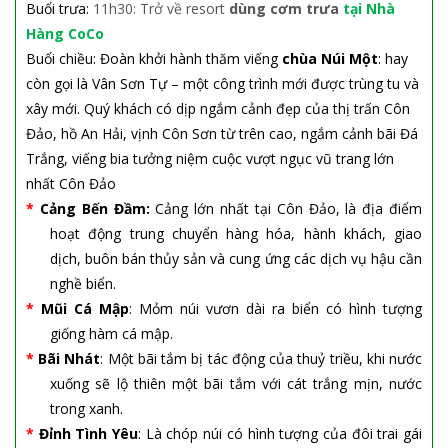
Buổi trưa:
11h30: Trở về resort
dùng cơm trưa
tại Nhà
Hàng CoCo
Buổi chiều:
Đoàn khởi hành thăm viếng
chùa Núi Một
: hay
còn gọi là Vân Sơn Tự – một công trình mới được trùng tu và
xây mới.
Quý khách có dịp ngắm cảnh đẹp của thị trấn Côn
Đảo, hồ An Hải, vịnh Côn Sơn từ trên cao, ngắm cảnh bãi Đá
Trắng, viếng bia tưởng niệm cuộc vượt ngục vũ trang lớn
nhất Côn Đảo
*
Cảng Bến Đầm:
Cảng lớn nhất tại Côn Đảo, là địa điểm
hoạt động trung chuyển hàng hóa, hành khách, giao
dịch, buôn bán thủy sản và cung ứng các dịch vụ hậu cần
nghề biển.
*
Mũi Cá Mập
: Mỏm núi vươn dài ra biển có hình tượng
giống hàm cá mập.
*
Bãi Nhát
: Một bãi tắm bị tác động của thuỷ triều, khi nước
xuống sẽ lộ thiên một bãi tắm với cát trắng mịn, nước
trong
xanh.
*
Đỉnh Tình Yêu
: Là chóp núi có hình tượng của đôi trai gái