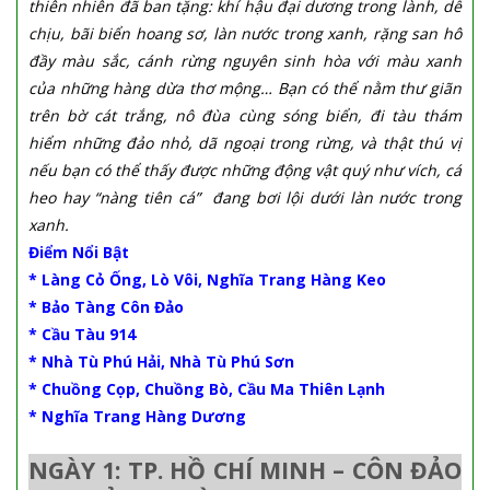
thiên nhiên đã ban tặng: khí hậu đại dương trong lành, dễ
chịu, bãi biển hoang sơ, làn nước trong xanh, rặng san hô
đầy màu sắc, cánh rừng nguyên sinh hòa với màu xanh
của những hàng dừa thơ mộng… Bạn có thể nằm thư giãn
trên bờ cát trắng, nô đùa cùng sóng biển, đi tàu thám
hiểm những đảo nhỏ, dã ngoại trong rừng, và thật thú vị
nếu bạn có thể thấy được những động vật quý như vích, cá
heo hay “nàng tiên cá” đang bơi lội dưới làn nước trong
xanh.
Điểm Nổi Bật
* Làng Cỏ Ống, Lò Vôi, Nghĩa Trang Hàng Keo
* Bảo Tàng Côn Đảo
* Cầu Tàu 914
* Nhà Tù Phú Hải, Nhà Tù Phú Sơn
* Chuồng Cọp, Chuồng Bò, Cầu Ma Thiên Lạnh
* Nghĩa Trang Hàng Dương
NGÀY 1: TP. HỒ CHÍ MINH – CÔN ĐẢO