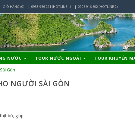
GIỎ HÀNG (0)
0933 956 221 (HOTLINE 1)
0906 916 602 (HOTLINE 2)
ONG NƯỚC
TOUR NƯỚC NGOÀI
TOUR KHUYẾN M
 Sài Gòn
HO NGƯỜI SÀI GÒN
thịt bò, giúp