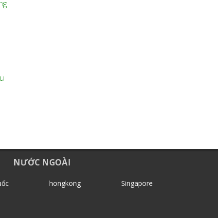
ng
ấu
NƯỚC NGOÀI
uốc
hongkong
Singapore