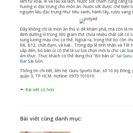
làm từ xoài, lê và rau xà lách. Nước sốt chấm cùng càng t
hương vị đặc trưng cho món ăn. Nước sốt được chế biến t
nguyên liệu đặc trưng như: tiêu xanh, hành tây, rượu vang đ
Đây không chỉ là món ăn thú vị để khám phá, mà còn là m
dinh dưỡng vì trong 300 gram thịt chứa nhiều chất sắt có 
sung lượng máu cho cơ thể. Ngoài ra, trong thịt bò còn ch
B6, B12, chất đạm, và kali... Trong dịp lễ tình nhân và Tế
sắp đến, bò bàn ủi có thể là sự lựa chọn mới lạ cho các bạ
ẩm thực. Thực khách có thể dùng thử "Bò bàn ủi" tại
Guru 
Bar
Sài Gòn.
Thông tin chi tiết, liên hệ: Guru Sports Bar, số 10 Kỳ Đồng
quận 3, TP HCM. Hotline: 0973 101010.
Bài viết cũ hơn
Bài viết cùng danh mục: