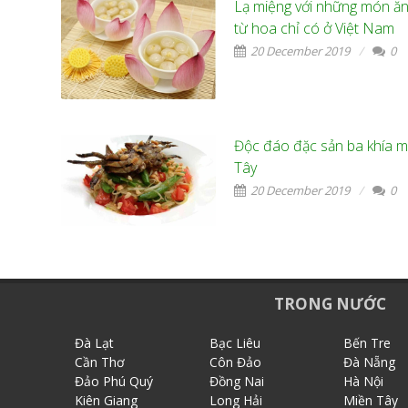
Lạ miệng với những món ăn
từ hoa chỉ có ở Việt Nam
20 December 2019
0
Độc đáo đặc sản ba khía m
Tây
20 December 2019
0
TRONG NƯỚC
Đà Lạt
Bạc Liêu
Bến Tre
Cần Thơ
Côn Đảo
Đà Nẵng
Đảo Phú Quý
Đồng Nai
Hà Nội
Kiên Giang
Long Hải
Miền Tây