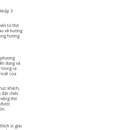
 khắp 3
ến từ thịt
au về hương
trong hương
o phương
yên dùng và
 trong ra
thoát của
thực khách,
 đặt chiếc
miếng thịt
i được
òn.
hích vị giác