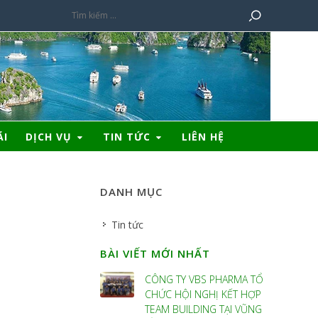
ÃI
DỊCH VỤ
TIN TỨC
LIÊN HỆ
DANH MỤC
Tin tức
BÀI VIẾT MỚI NHẤT
CÔNG TY VBS PHARMA TỔ
CHỨC HỘI NGHỊ KẾT HỢP
TEAM BUILDING TẠI VŨNG