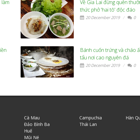
 làm
Về Gia Lai đừng quên thưở
thức phở 'hai tô' độc đáo
20 December 2019
0
iền
Bánh cuốn trứng và cháo 
tẩu nơi cao nguyên đá
20 December 2019
0
Cà Mau
Campuchia
Hàn Q
Đảo Bình Ba
Thái Lan
Huế
Mũi Né