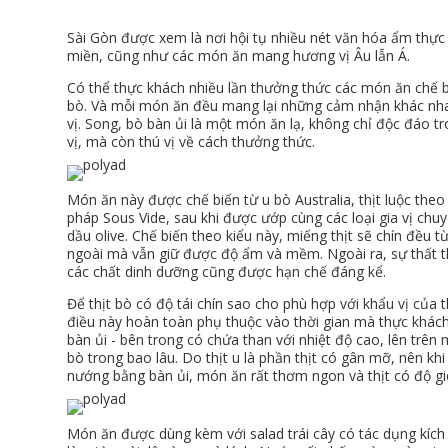
Sài Gòn được xem là nơi hội tụ nhiều nét văn hóa ẩm thực
miền, cũng như các món ăn mang hương vị Âu lẫn Á.
Có thể thực khách nhiều lần thưởng thức các món ăn chế bi
bò. Và mỗi món ăn đều mang lại những cảm nhận khác nh
vị. Song, bò bàn ủi là một món ăn lạ, không chỉ độc đáo 
vị, mà còn thú vị về cách thưởng thức.
Món ăn này được chế biến từ u bò Australia, thịt luộc the
pháp Sous Vide, sau khi được ướp cùng các loại gia vị chu
dầu olive. Chế biến theo kiểu này, miếng thịt sẽ chín đều từ
ngoài mà vẫn giữ được độ ẩm và mềm. Ngoài ra, sự thất 
các chất dinh dưỡng cũng được hạn chế đáng kể.
Để thịt bò có độ tái chín sao cho phù hợp với khẩu vị của 
điều này hoàn toàn phụ thuộc vào thời gian mà thực khách
bàn ủi - bên trong có chứa than với nhiệt độ cao, lên trên 
bò trong bao lâu. Do thịt u là phần thịt có gân mỡ, nên kh
nướng bằng bàn ủi, món ăn rất thơm ngon và thịt có độ gi
Món ăn được dùng kèm với salad trái cây có tác dụng kích t