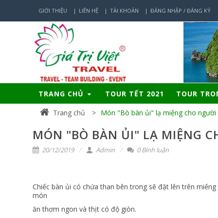
GIỚI THIỆU
LIÊN HỆ
TÀI KHOẢN
ĐĂNG NHẬP / ĐĂNG KÝ
TRANG CHỦ
TOUR TẾT 2021
TOUR TR
Trang chủ
Món "Bò bàn ủi" lạ miệng cho người
MÓN "BÒ BÀN ỦI" LẠ MIỆNG C
20/12/2019
Admin
0 Bình luận
Chiếc bàn ủi có chứa than bên trong sẽ đặt lên trên miếng 
món
ăn thơm ngon và thịt có độ giòn.