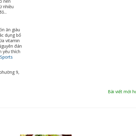
ạo nên
ừ nhiều
ỏ...
ón ăn giàu
tác dụng bổ
ứa vitamin
t Nguyên đán
n yêu thích
Sports
, phường 9,
Bài viết mới 