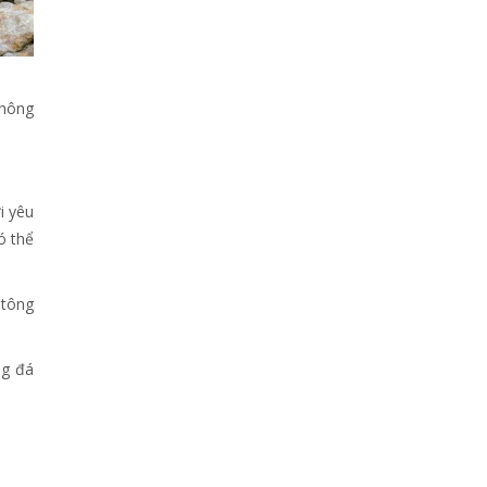
không
i yêu
ó thể
 tông
ng đá