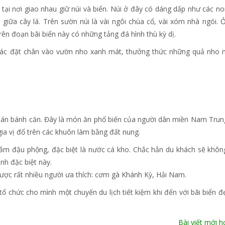
ại nơi giao nhau giữ núi và biển. Núi ở đây có dáng dấp như các no
iữa cây lá. Trên sườn núi là vài ngôi chùa cổ, vài xóm nhà ngói. 
ên đoạn bãi biển này có những tảng đá hình thù kỳ dị.
giác đặt chân vào vườn nho xanh mát, thưởng thức những quả nho
quán bánh căn. Đây là món ăn phổ biến của người dân miền Nam Trun
ia vị đổ trên các khuôn làm bằng đất nung.
 đậu phộng, đặc biệt là nước cá kho. Chắc hẳn du khách sẽ khôn
nh đặc biệt này.
ược rất nhiều người ưa thích: cơm gà Khánh Kỳ, Hải Nam.
ể tổ chức cho mình một chuyến du lịch tiết kiệm khi đến với bãi biển đ
Bài viết mới 