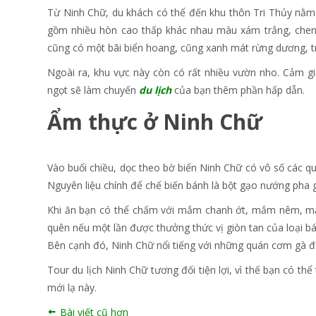
Từ Ninh Chữ, du khách có thể đến khu thôn Tri Thủy nằm t
gồm nhiều hòn cao thấp khác nhau màu xám trắng, chen g
cũng có một bãi biển hoang, cũng xanh mát rừng dương, tr
Ngoài ra, khu vực này còn có rất nhiều vườn nho. Cảm 
ngọt sẽ làm chuyến
du lịch
của bạn thêm phần hấp dẫn.
Ẩm thực ở Ninh Chữ
Vào buổi chiều, dọc theo bờ biển Ninh Chữ có vô số các 
Nguyên liệu chính để chế biến bánh là bột gạo nướng pha g
Khi ăn bạn có thể chấm với mắm chanh ớt, mắm nêm, mắm
quên nếu một lần được thưởng thức vị giòn tan của loại bá
Bên cạnh đó, Ninh Chữ nổi tiếng với những quán cơm gà đ
Tour du lịch Ninh Chữ tương đối tiện lợi, vì thế bạn có th
mới lạ này.
Bài viết cũ hơn