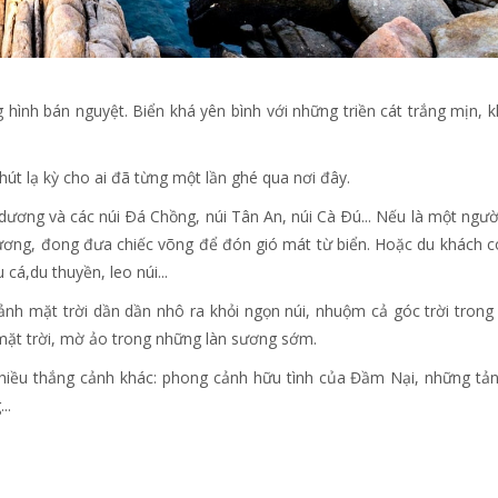
 hình bán nguyệt. Biển khá yên bình với những triền cát trắng mịn, 
út lạ kỳ cho ai đã từng một lần ghé qua nơi đây.
dương và các núi Ðá Chồng, núi Tân An, núi Cà Ðú... Nếu là một ngườ
dương, đong đưa chiếc võng để đón gió mát từ biển. Hoặc du khách c
cá,du thuyền, leo núi...
nh mặt trời dần dần nhô ra khỏi ngọn núi, nhuộm cả góc trời trong
 mặt trời, mờ ảo trong những làn sương sớm.
 nhiều thắng cảnh khác: phong cảnh hữu tình của Đầm Nại, những tả
..