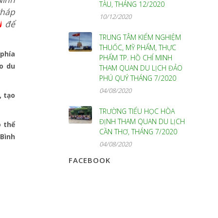
TÀU, THÁNG 12/2020
tháp
10/12/2020
l
để
TRUNG TÂM KIỂM NGHIỆM
THUỐC, MỸ PHẨM, THỰC
 phía
PHẨM TP. HỒ CHÍ MINH
o du
THAM QUAN DU LỊCH ĐẢO
PHÚ QUÝ THÁNG 7/2020
04/08/2020
, tạo
TRƯỜNG TIỂU HỌC HÒA
ĐỊNH THAM QUAN DU LỊCH
ó thể
CẦN THƠ, THÁNG 7/2020
 Bình
04/08/2020
FACEBOOK