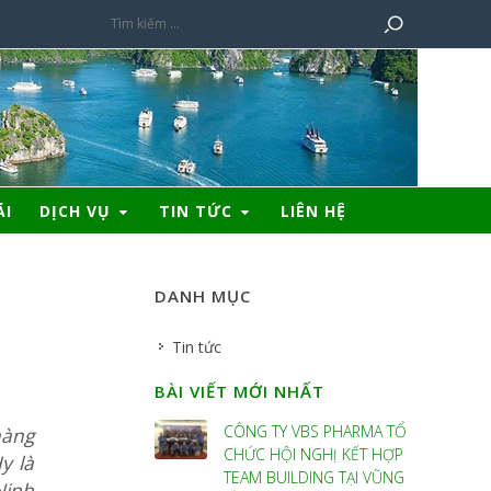
ÃI
DỊCH VỤ
TIN TỨC
LIÊN HỆ
DANH MỤC
Tin tức
BÀI VIẾT MỚI NHẤT
CÔNG TY VBS PHARMA TỔ
nàng
CHỨC HỘI NGHỊ KẾT HỢP
y là
TEAM BUILDING TẠI VŨNG
Ninh