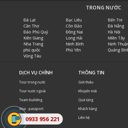
TRONG NƯỚC
Đà Lạt
Bạc Liêu
Bến Tre
Cần Thơ
Côn Đảo
Đà Nẵng
Đảo Phú Quý
Đồng Nai
Hà Nội
Kiên Giang
Long Hải
Miền Tây
Nha Trang
Ninh Bình
Ninh Thuậ
phú quốc
Phú Yên
Quảng Bìn
Vũng Tàu
DỊCH VỤ CHÍNH
THÔNG TIN
Tour trong nước
Giới thiệu
Tour nước ngoài
Khuyến mãi
Team building
Quà tặng
Visa - passport
Khách hàng
Vé máy bay
Liên hệ
0933 956 221