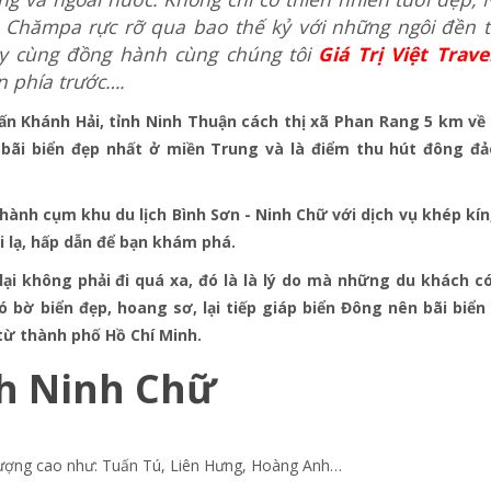
Chămpa rực rỡ qua bao thế kỷ với những ngôi đền 
Hãy cùng đồng hành cùng chúng tôi
Giá Trị Việt Trave
 phía trước….
rấn Khánh Hải, tỉnh Ninh Thuận cách thị xã Phan Rang 5 km về
bãi biển đẹp nhất ở miền Trung và là điểm thu hút đông đả
hành cụm khu du lịch Bình Sơn - Ninh Chữ với dịch vụ khép kín
i lạ, hấp dẫn để bạn khám phá.
 lại không phải đi quá xa, đó là là lý do mà những du khách c
có bờ biển đẹp, hoang sơ, lại tiếp giáp biển Đông nên bãi biển
 từ thành phố Hồ Chí Minh.
ch Ninh Chữ
 lượng cao như: Tuấn Tú, Liên Hưng, Hoàng Anh…