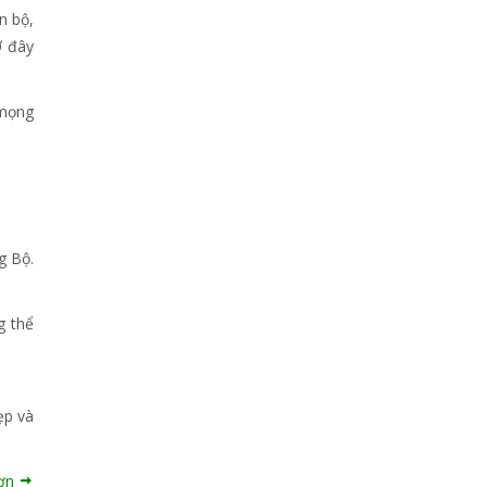
n bộ,
Ở đây
 mọng
g Bộ.
g thể
ẹp và
hơn