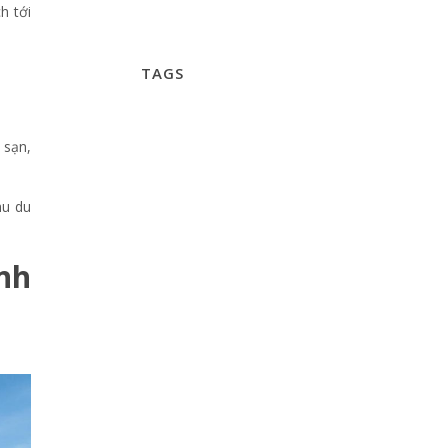
h tới
TAGS
 sạn,
hu du
nh