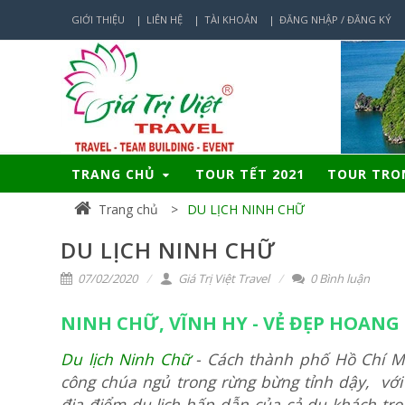
GIỚI THIỆU
LIÊN HỆ
TÀI KHOẢN
ĐĂNG NHẬP / ĐĂNG KÝ
TRANG CHỦ
TOUR TẾT 2021
TOUR TR
Trang chủ
DU LỊCH NINH CHỮ
DU LỊCH NINH CHỮ
07/02/2020
Giá Trị Việt Travel
0 Bình luận
NINH CHỮ, VĨNH HY - VẺ ĐẸP HOANG
Du lịch Ninh Chữ
- Cách thành phố Hồ Chí M
công chúa ngủ trong rừng bừng tỉnh dậy, với 
địa điểm du lịch hấp dẫn của cả du khách tr