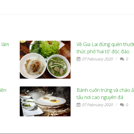
 làm
Về Gia Lai đừng quên thưở
thức phở 'hai tô' độc đáo
07 February 2020
0
iền
Bánh cuốn trứng và cháo 
tẩu nơi cao nguyên đá
07 February 2020
0