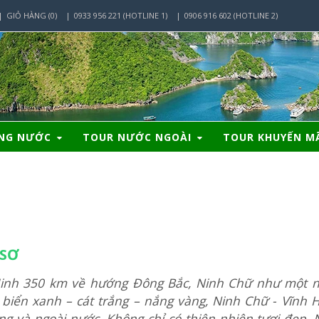
GIỎ HÀNG (0)
0933 956 221 (HOTLINE 1)
0906 916 602 (HOTLINE 2)
ONG NƯỚC
TOUR NƯỚC NGOÀI
TOUR KHUYẾN M
 SƠ
inh 350 km về hướng Đông Bắc, Ninh Chữ như một 
biển xanh – cát trắng – nắng vàng, Ninh Chữ - Vĩnh H
ong và ngoài nước.
Không chỉ có thiên nhiên tươi đẹp, 