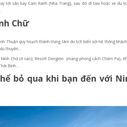
y tới sân bay Cam Ranh (Nha Trang), sau đó đi taxi hoặc xe du lịc
.
inh Chữ
inh Thuận quy hoạch thành trung tâm du lịch biển với hệ thống khách
, du thuyền…
òn Ninh Chữ (4 sao); Resort Dengiòn (mang phong cách Chăm Pa), K
 Thái Bình…
ể bỏ qua khi bạn đến với Ni